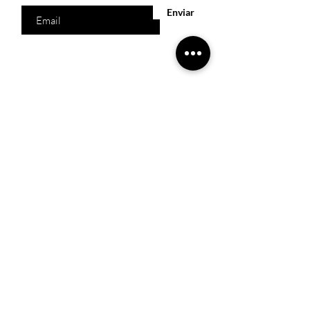
Enviar
Acesso Rápido
Início
Produtos
Quem somos
Catálogos Virtuais
Lista de Desejos
Trabalhe Conosco
Localização
R. Melquíades Pinto, 80 - Meireles, Fortaleza -
CE,
60160-210