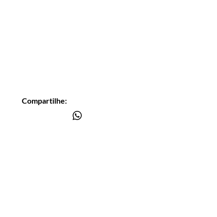
Compartilhe:
Você está
na lista?
Receba as nossas novidades
Insira seu email aqui