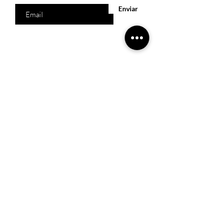
Enviar
Acesso Rápido
Início
Produtos
Quem somos
Catálogos Virtuais
Lista de Desejos
Trabalhe Conosco
Localização
R. Melquíades Pinto, 80 - Meireles, Fortaleza -
CE,
60160-210