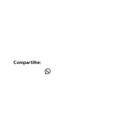
Compartilhe:
Você está
na lista?
Receba as nossas novidades
Insira seu email aqui