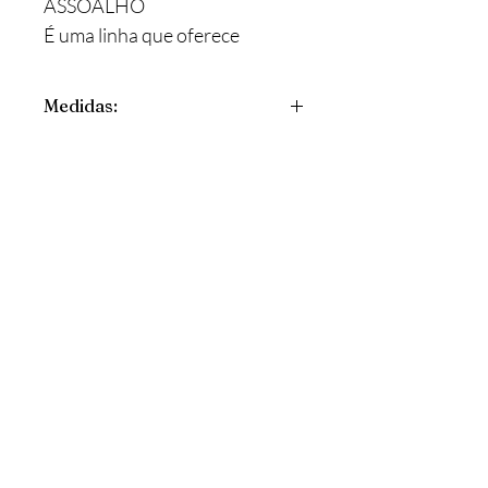
ASSOALHO
É uma linha que oferece
produtos com acabamentos
escovado.
Medidas:
12,5mm x 131mm x 305mm-2134mm