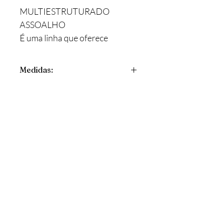
MULTIESTRUTURADO
ASSOALHO
É uma linha que oferece
produtos com acabamentos
escovado.
Medidas:
12,5mm x 131mm x 305mm-2134mm