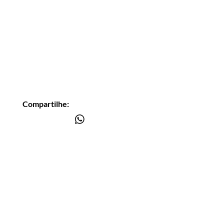
Compartilhe:
Você está
na lista?
Receba as nossas novidades
Insira seu email aqui