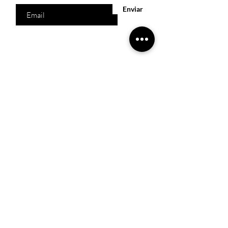
Enviar
Acesso Rápido
Início
Produtos
Quem somos
Catálogos Virtuais
Lista de Desejos
Trabalhe Conosco
Localização
R. Melquíades Pinto, 80 - Meireles, Fortaleza -
CE,
60160-210