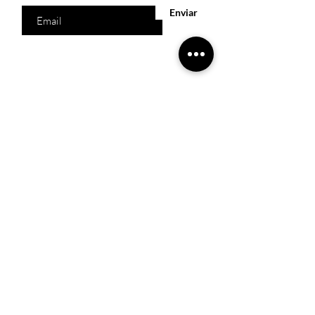
Enviar
Acesso Rápido
Início
Produtos
Quem somos
Catálogos Virtuais
Lista de Desejos
Trabalhe Conosco
Localização
R. Melquíades Pinto, 80 - Meireles, Fortaleza -
CE,
60160-210