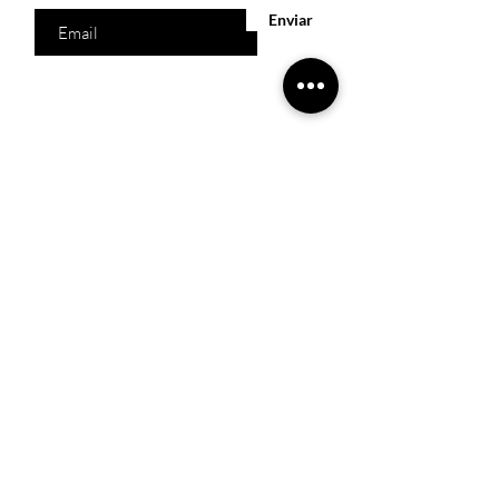
Enviar
Acesso Rápido
Início
Produtos
Quem somos
Catálogos Virtuais
Lista de Desejos
Trabalhe Conosco
Localização
R. Melquíades Pinto, 80 - Meireles, Fortaleza -
CE,
60160-210