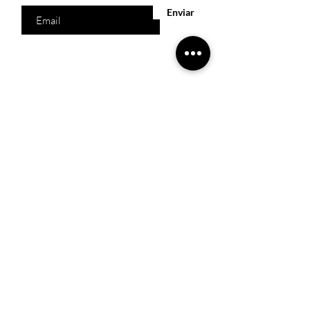
Enviar
Acesso Rápido
Início
Produtos
Quem somos
Catálogos Virtuais
Lista de Desejos
Trabalhe Conosco
Localização
R. Melquíades Pinto, 80 - Meireles, Fortaleza -
CE,
60160-210