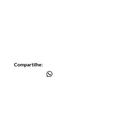
Compartilhe:
Você está
na lista?
Receba as nossas novidades
Insira seu email aqui