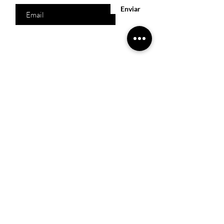
Enviar
Acesso Rápido
Início
Produtos
Quem somos
Catálogos Virtuais
Lista de Desejos
Trabalhe Conosco
Localização
R. Melquíades Pinto, 80 - Meireles, Fortaleza -
CE,
60160-210