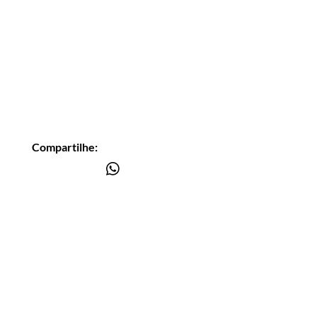
Compartilhe:
Você está
na lista?
Receba as nossas novidades
Insira seu email aqui