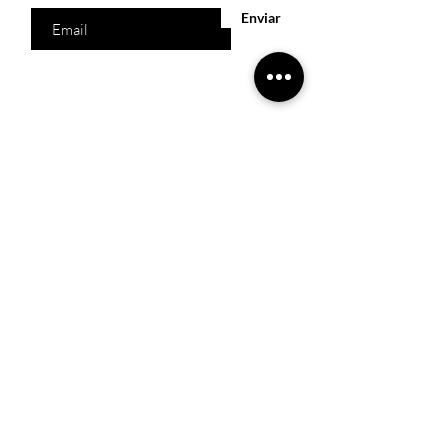
Enviar
Acesso Rápido
Início
Produtos
Quem somos
Catálogos Virtuais
Lista de Desejos
Trabalhe Conosco
Localização
R. Melquíades Pinto, 80 - Meireles, Fortaleza -
CE,
60160-210