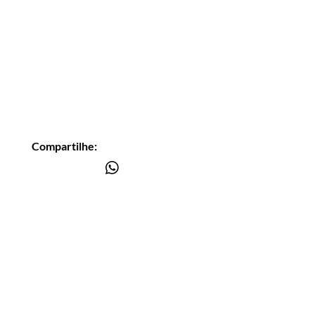
Compartilhe:
Você está
na lista?
Receba as nossas novidades
Insira seu email aqui