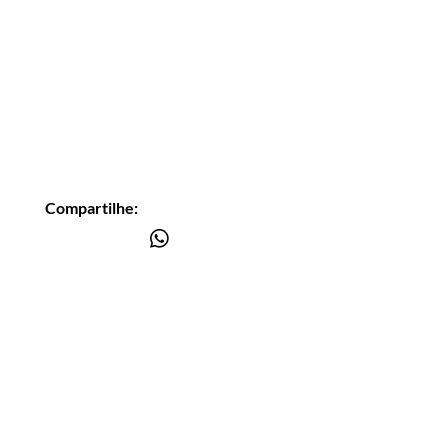
Compartilhe:
Você está
na lista?
Receba as nossas novidades
Insira seu email aqui