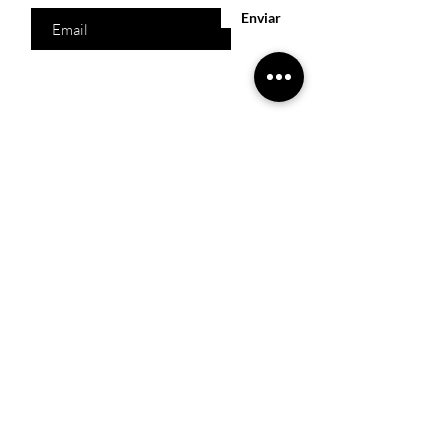
Enviar
Acesso Rápido
Início
Produtos
Quem somos
Catálogos Virtuais
Lista de Desejos
Trabalhe Conosco
Localização
R. Melquíades Pinto, 80 - Meireles, Fortaleza -
CE,
60160-210