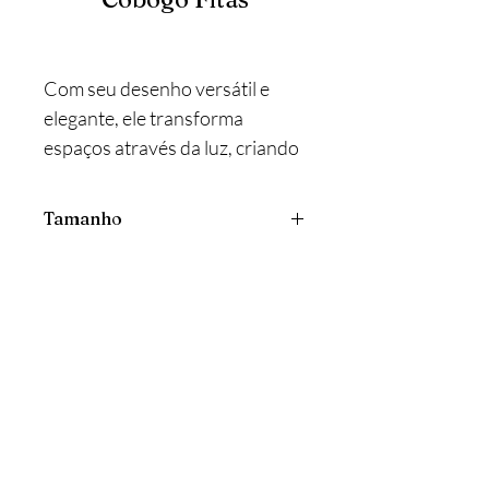
Com seu desenho versátil e
elegante, ele transforma
espaços através da luz, criando
diferentes composições e
efeitos visuais.
Tamanho
Um design atemporal que
valoriza a beleza natural da
60 x 60 x 7 cm
madeira