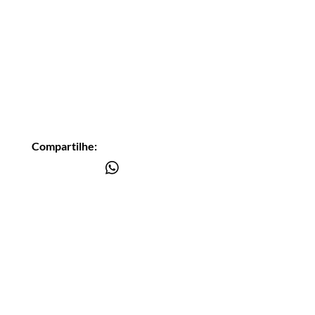
Compartilhe:
Você está
na lista?
Receba as nossas novidades
Insira seu email aqui