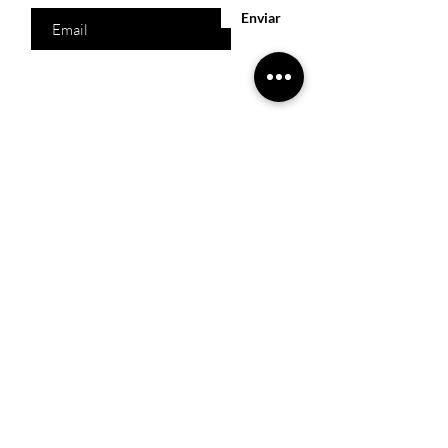
Enviar
Acesso Rápido
Início
Produtos
Quem somos
Catálogos Virtuais
Lista de Desejos
Trabalhe Conosco
Localização
R. Melquíades Pinto, 80 - Meireles, Fortaleza -
CE,
60160-210