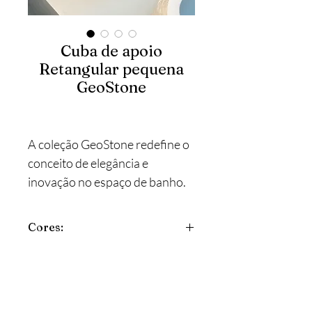
Cuba de apoio
Retangular pequena
GeoStone
A coleção GeoStone redefine o
conceito de elegância e
inovação no espaço de banho.
Com peças confeccionadas a
partir de materiais de alta
Cores:
qualidade, garantindo
durabilidade e resistência
Disponível em 3 cores
excepcionais, ela se destaca
como a escolha ideal para quem