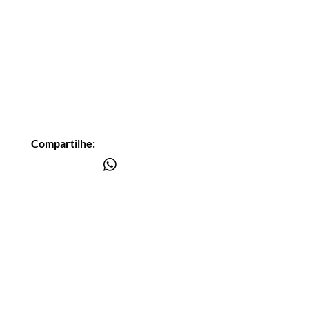
Compartilhe:
Você está
na lista?
Receba as nossas novidades
Insira seu email aqui