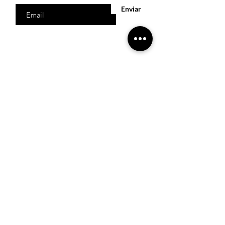
Enviar
Acesso Rápido
Início
Produtos
Quem somos
Catálogos Virtuais
Lista de Desejos
Trabalhe Conosco
Localização
R. Melquíades Pinto, 80 - Meireles, Fortaleza -
CE,
60160-210