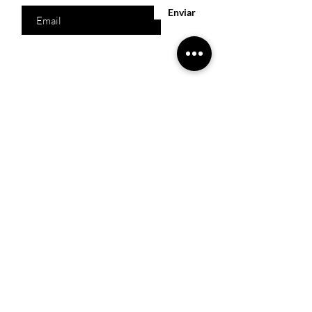
Enviar
Acesso Rápido
Início
Produtos
Quem somos
Catálogos Virtuais
Lista de Desejos
Trabalhe Conosco
Localização
R. Melquíades Pinto, 80 - Meireles, Fortaleza -
CE,
60160-210