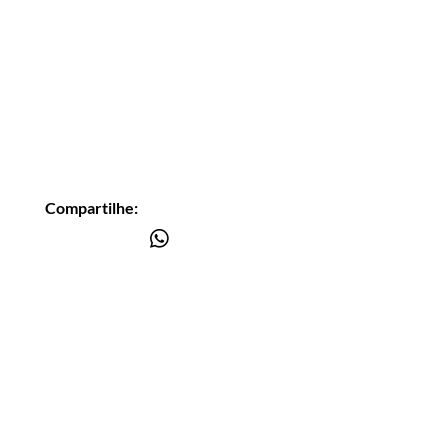
Compartilhe:
Você está
na lista?
Receba as nossas novidades
Insira seu email aqui