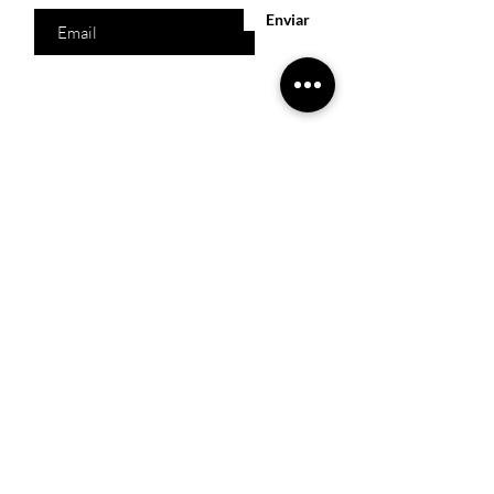
Enviar
Acesso Rápido
Início
Produtos
Quem somos
Catálogos Virtuais
Lista de Desejos
Trabalhe Conosco
Localização
R. Melquíades Pinto, 80 - Meireles, Fortaleza -
CE,
60160-210