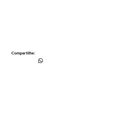
Compartilhe:
Você está
na lista?
Receba as nossas novidades
Insira seu email aqui