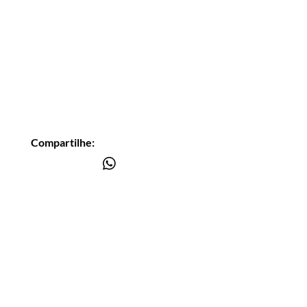
Compartilhe:
Você está
na lista?
Receba as nossas novidades
Insira seu email aqui