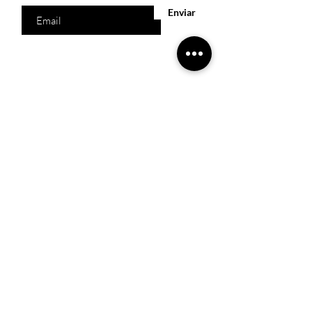
Enviar
Acesso Rápido
Início
Produtos
Quem somos
Catálogos Virtuais
Lista de Desejos
Trabalhe Conosco
Localização
R. Melquíades Pinto, 80 - Meireles, Fortaleza -
CE,
60160-210