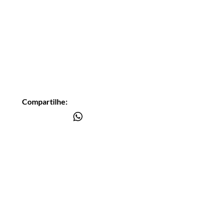
Compartilhe:
Você está
na lista?
Receba as nossas novidades
Insira seu email aqui