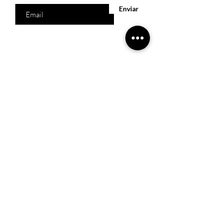
Enviar
Acesso Rápido
Início
Produtos
Quem somos
Catálogos Virtuais
Lista de Desejos
Trabalhe Conosco
Localização
R. Melquíades Pinto, 80 - Meireles, Fortaleza -
CE,
60160-210