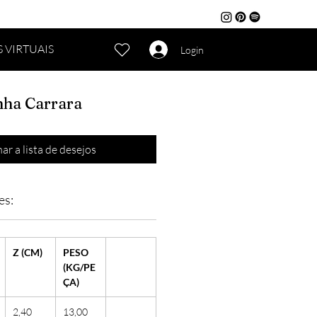
 VIRTUAIS
Login
nha Carrara
ar a lista de desejos
es:
Z (CM)
PESO
(KG/PE
ÇA)
2,40
13,00