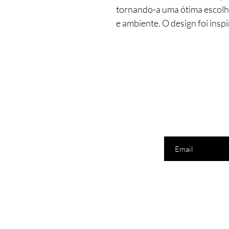
tornando-a uma ótima escolha
e ambiente. O design foi ins
leveza e sofisticação a todos 
Insira seu email aqui