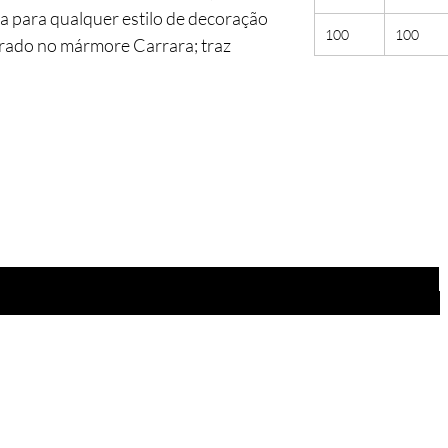
 para qualquer estilo de decoração
100
100
pirado no mármore Carrara; traz
os projetos.
Você está
na lista?
Receba as nossas novidades