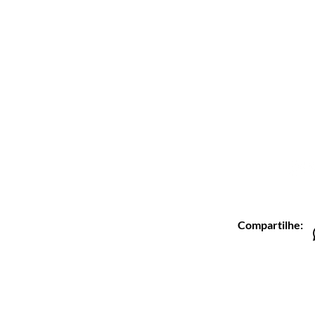
lização
Con
íades Pinto, 80 - Meireles, Fortaleza - CE,
Telefo
210
(85
Horár
Segund
Sábado
E-mai
© 202
Todos 
Mantid
Compartilhe: