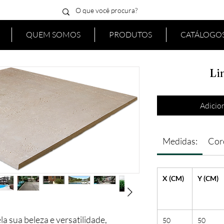
QUEM SOMOS
PRODUTOS
CATÁLOGOS
Li
Adicion
Medidas:
Cor
X (CM)
Y (CM)
la sua beleza e versatilidade,
50
50