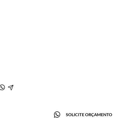
tato
ne: (85) 3224-4412
) 9.9772-5000
io de Funcionamento
a a Sexta 09 às 18
 09 às 13
l: contato@radica.com.br
2 Radica
os direitos reservados
o por JR Consultoria em TI
SOLICITE ORÇAMENTO