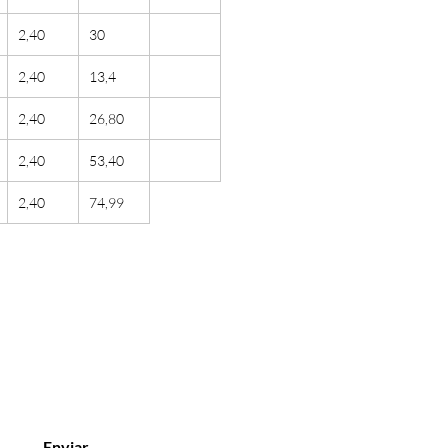
2,40
30
2,40
13,4
2,40
26,80
2,40
53,40
2,40
74,99
Enviar