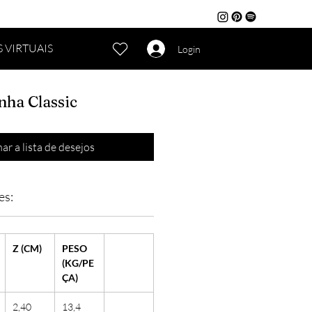
 VIRTUAIS
Login
nha Classic
ar a lista de desejos
es:
Z (CM)
PESO
(KG/PE
ÇA)
2,40
13,4