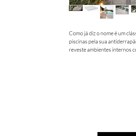
Como já diz o nome é um cláss
piscinas pela sua antiderrap
reveste ambientes internos c
acrescenta aos projetos.
Linha muito completa, com to
acabamento.
Insira seu email aqui