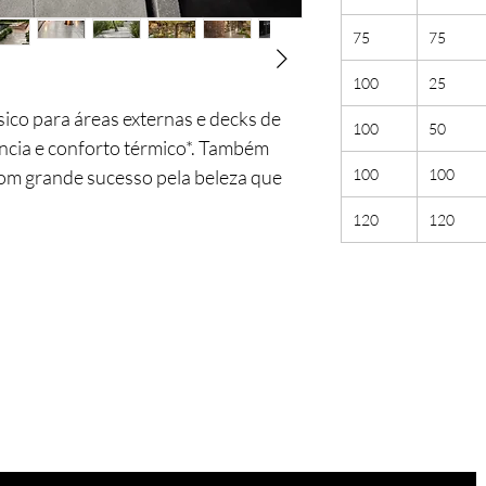
75
75
100
25
ico para áreas externas e decks de
100
50
ância e conforto térmico*. Também
om grande sucesso pela beleza que
100
100
120
120
das as bordas e peças de
Você está
na lista?
Receba as nossas novidades