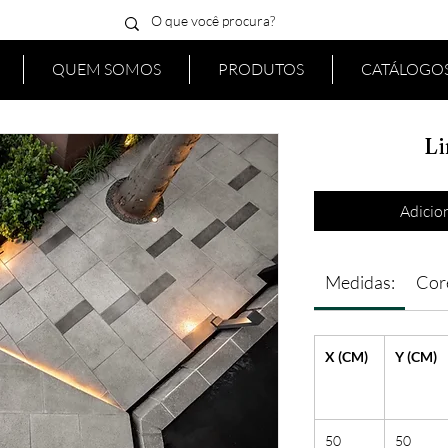
QUEM SOMOS
PRODUTOS
CATÁLOGOS
Li
Adicion
Medidas:
Cor
X (CM)
Y (CM)
50
50