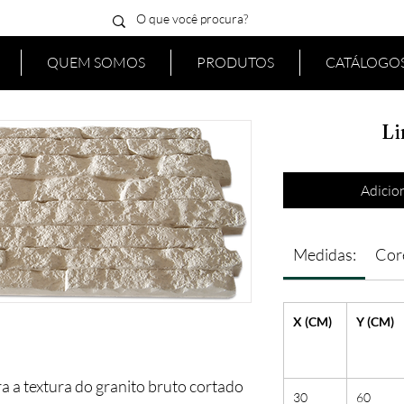
QUEM SOMOS
PRODUTOS
CATÁLOGOS
Li
Adicion
Medidas:
Cor
X (CM)
Y (CM)
 a textura do granito bruto cortado
30
60