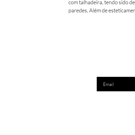
com talhadeira, tendo sido d
paredes. Além de esteticame
correto, tem rapidez de colo
comparação com a pedra natu
Insira seu email aqui