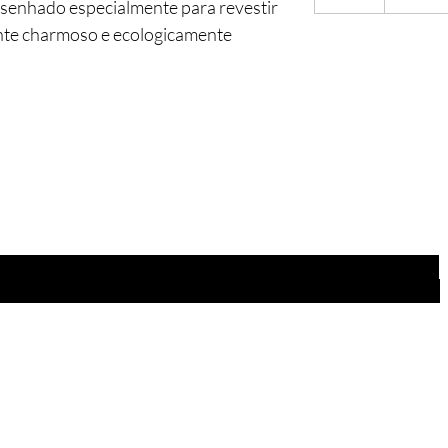
esenhado especialmente para revestir
nte charmoso e ecologicamente
cação e fácil manutenção em
ral.
Você está
na lista?
Receba as nossas novidades