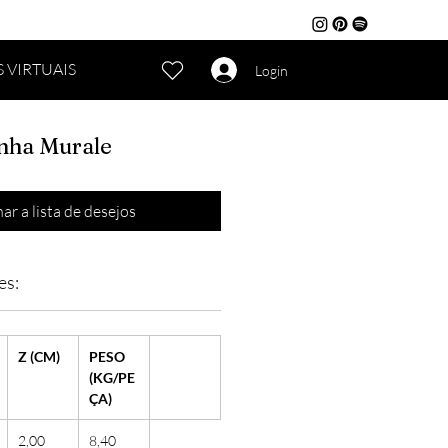
 VIRTUAIS
Login
nha Murale
ar a lista de desejos
es:
Z (CM)
PESO
(KG/PE
ÇA)
2,00
8,40