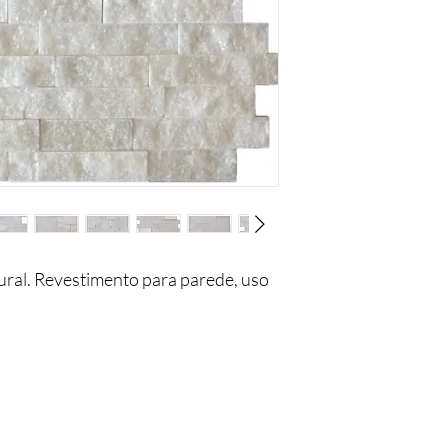
ural. Revestimento para parede, uso
e fazem parte da natureza do produto
.
Você está
na lista?