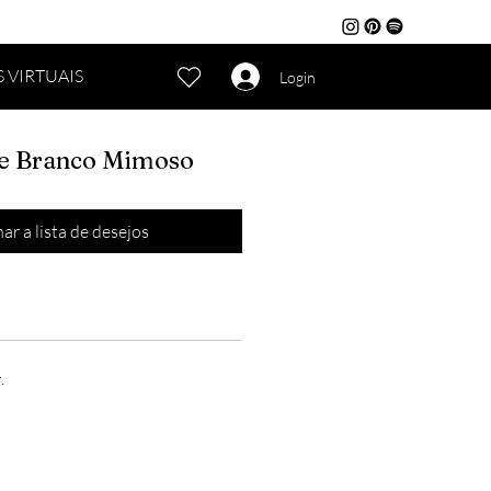
 VIRTUAIS
Login
 Branco Mimoso
ar a lista de desejos
.