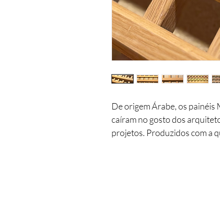
De origem Árabe, os painéis
caíram no gosto dos arquitet
projetos. Produzidos com a q
os produtos podem ser usad
janelas e balcões, permitindo 
natural no ambiente.