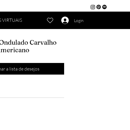
 VIRTUAIS
Login
Ondulado Carvalho
mericano
ar a lista de desejos