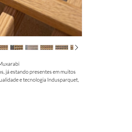
 Muxarabi
os, já estando presentes em muitos
ualidade e tecnologia Indusparquet,
os como fechamento para
a ventilação e a entrada parcial da luz
Você está
na lista?