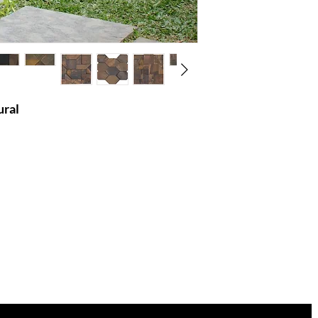
ural
e fazem parte da natureza do produto
.
Você está
na lista?
Receba as nossas novidades