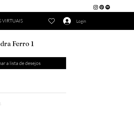
 VIRTUAIS
Login
dra Ferro 1
ar a lista de desejos
.