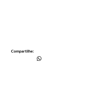
Compartilhe:
Você está
na lista?
Receba as nossas novidades
Insira seu email aqui