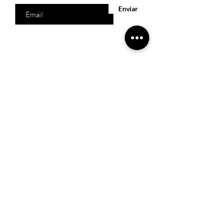
Enviar
Acesso Rápido
Início
Produtos
Quem somos
Catálogos Virtuais
Lista de Desejos
Trabalhe Conosco
Localização
R. Melquíades Pinto, 80 - Meireles, Fortaleza -
CE,
60160-210