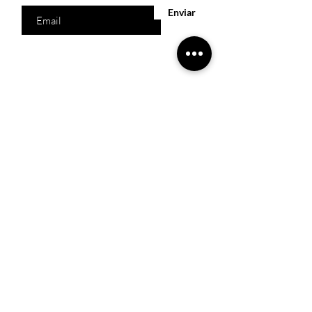
Enviar
Acesso Rápido
Início
Produtos
Quem somos
Catálogos Virtuais
Lista de Desejos
Trabalhe Conosco
Localização
R. Melquíades Pinto, 80 - Meireles, Fortaleza -
CE,
60160-210