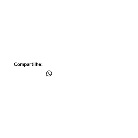
Compartilhe:
Você está
na lista?
Receba as nossas novidades
Insira seu email aqui