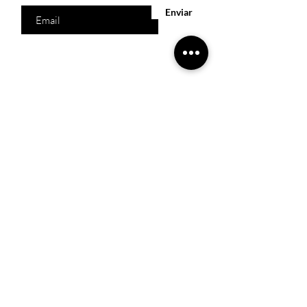
Enviar
Acesso Rápido
Início
Produtos
Quem somos
Catálogos Virtuais
Lista de Desejos
Trabalhe Conosco
Localização
R. Melquíades Pinto, 80 - Meireles, Fortaleza -
CE,
60160-210