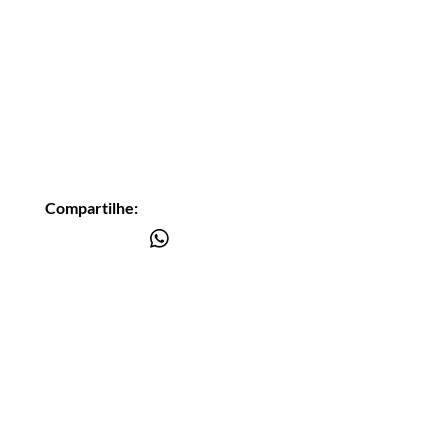
Compartilhe:
Você está
na lista?
Receba as nossas novidades
Insira seu email aqui