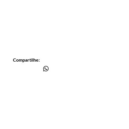
Compartilhe:
Você está
na lista?
Receba as nossas novidades
Insira seu email aqui