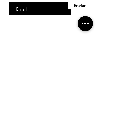
Enviar
Acesso Rápido
Início
Produtos
Quem somos
Catálogos Virtuais
Lista de Desejos
Trabalhe Conosco
Localização
R. Melquíades Pinto, 80 - Meireles, Fortaleza -
CE,
60160-210