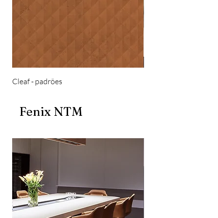
Cleaf - padrões
Cleaf
Fenix NTM