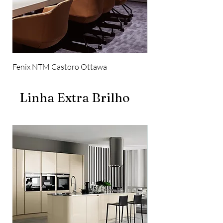
Fenix NTM Castoro Ottawa
Cubas Foster
Linha Extra Brilho