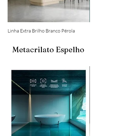
Linha Extra Brilho Branco Pérola
Linha Extra Brilho Ver
Metacrilato Espelho